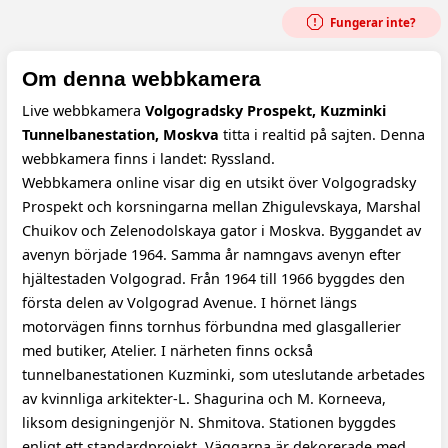
Fungerar inte?
Om denna webbkamera
Live webbkamera
Volgogradsky Prospekt, Kuzminki
Tunnelbanestation, Moskva
titta i realtid på sajten. Denna
webbkamera finns i landet: Ryssland.
Webbkamera online visar dig en utsikt över Volgogradsky
Prospekt och korsningarna mellan Zhigulevskaya, Marshal
Chuikov och Zelenodolskaya gator i Moskva. Byggandet av
avenyn började 1964. Samma år namngavs avenyn efter
hjältestaden Volgograd. Från 1964 till 1966 byggdes den
första delen av Volgograd Avenue. I hörnet längs
motorvägen finns tornhus förbundna med glasgallerier
med butiker, Atelier. I närheten finns också
tunnelbanestationen Kuzminki, som uteslutande arbetades
av kvinnliga arkitekter-L. Shagurina och M. Korneeva,
liksom designingenjör N. Shmitova. Stationen byggdes
enligt ett standardprojekt. Väggarna är dekorerade med