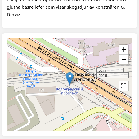
gjutna basreliefer som visar skogsdjur av konstnären G.
Derviz.
+
−
50 m
200 ft