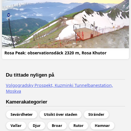
Rosa Peak: observationsdäck 2320 m, Rosa Khutor
Du tittade nyligen på
Volgogradsky Prospekt, Kuzminki Tunnelbanestation,
Moskva
Kamerakategorier
Sevärdheter
Utsikt över staden
Stränder
Vallar
Djur
Broar
Rutor
Hamnar