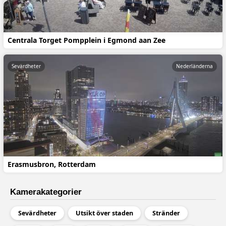
Centrala Torget Pompplein i Egmond aan Zee
Sevärdheter
Nederländerna
Erasmusbron, Rotterdam
Kamerakategorier
Sevärdheter
Utsikt över staden
Stränder