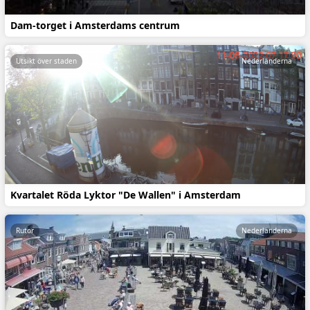
Dam-torget i Amsterdams centrum
Utsikt över staden
Nederländerna
Kvartalet Röda Lyktor "De Wallen" i Amsterdam
Rutor
Nederländerna