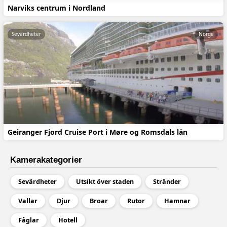
Narviks centrum i Nordland
Sevärdheter
Norge
Geiranger Fjord Cruise Port i Møre og Romsdals län
Kamerakategorier
Sevärdheter
Utsikt över staden
Stränder
Vallar
Djur
Broar
Rutor
Hamnar
Fåglar
Hotell