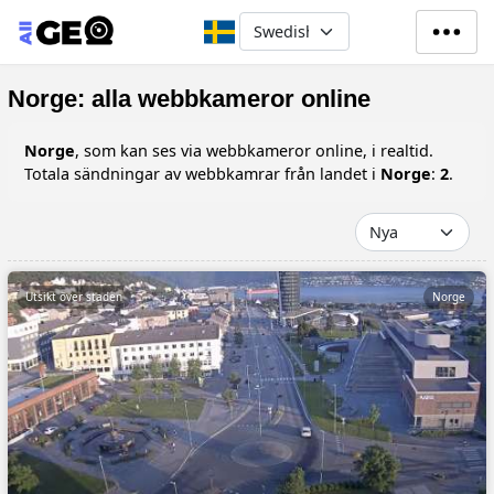
Hoppa till huvudinnehåll
Select your language
Norge: alla webbkameror online
Norge
, som kan ses via webbkameror online, i realtid.
Totala sändningar av webbkamrar från landet i
Norge
:
2
.
Utsikt över staden
Norge