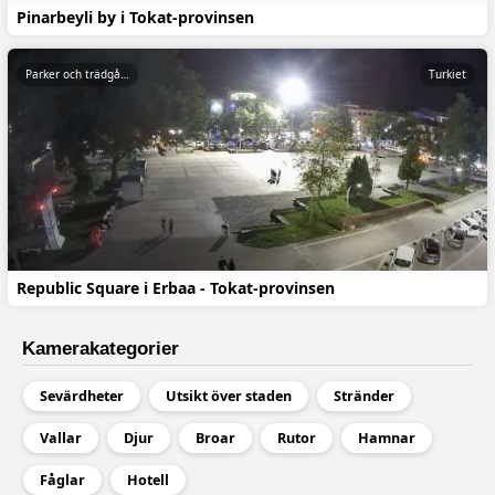
Pinarbeyli by i Tokat-provinsen
Parker och trädgårdar
Turkiet
Republic Square i Erbaa - Tokat-provinsen
Kamerakategorier
Sevärdheter
Utsikt över staden
Stränder
Vallar
Djur
Broar
Rutor
Hamnar
Fåglar
Hotell