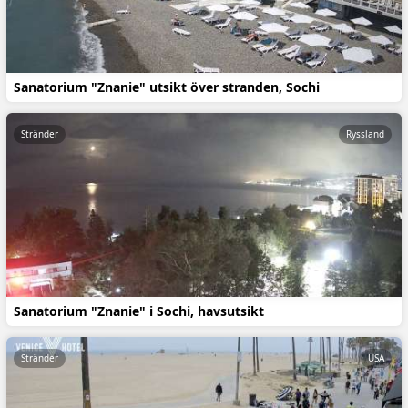
Sanatorium "Znanie" utsikt över stranden, Sochi
Stränder
Ryssland
Sanatorium "Znanie" i Sochi, havsutsikt
Stränder
USA