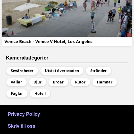
Venice Beach - Venice V Hotel, Los Angeles
Kamerakategorier
Sevärdheter
Utsikt över staden
Stränder
Vallar
Djur
Broar
Rutor
Hamnar
Fåglar
Hotell
МЕНЮ В ПОДВАЛЕ
Privacy Policy
Skriv till oss