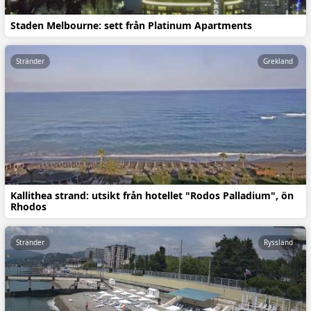
Staden Melbourne: sett från Platinum Apartments
Stränder
Grekland
Kallithea strand: utsikt från hotellet "Rodos Palladium", ön
Rhodos
Stränder
Ryssland