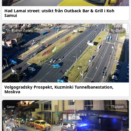
Had Lamai street: utsikt från Outback Bar & Grill i Koh
Samui
Utsikt över staden
Ryssland
Volgogradsky Prospekt, Kuzminki Tunnelbanestation,
Moskva
Gator
Thailand