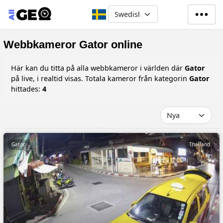
Hoppa till huvudinnehåll
Select your language
Webbkameror Gator online
Här kan du titta på alla webbkameror i världen där
Gator
på live, i realtid visas. Totala kameror från kategorin
Gator
hittades:
4
Gator
Thailand