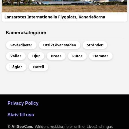
Lanzarotes Internationella Flygplats, Kanarieöarna
Kamerakategorier
Sevärdheter
Utsikt över staden
Stränder
Vallar
Djur
Broar
Rutor
Hamnar
Fåglar
Hotell
МЕНЮ В ПОДВАЛЕ
Privacy Policy
Skriv till oss
Världens webbkameror online. Livesändningar:
© AllGeoCam.