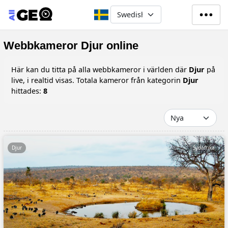
Hoppa till huvudinnehåll
Select your language
Webbkameror Djur online
Här kan du titta på alla webbkameror i världen där
Djur
på
live, i realtid visas. Totala kameror från kategorin
Djur
hittades:
8
Djur
Sydafrika