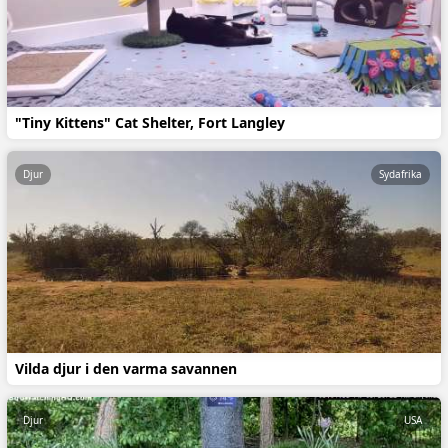
"Tiny Kittens" Cat Shelter, Fort Langley
Djur
Sydafrika
Vilda djur i den varma savannen
Djur
USA