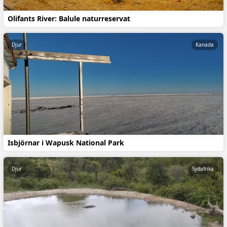
Olifants River: Balule naturreservat
Djur
Kanada
Isbjörnar i Wapusk National Park
Djur
Sydafrika