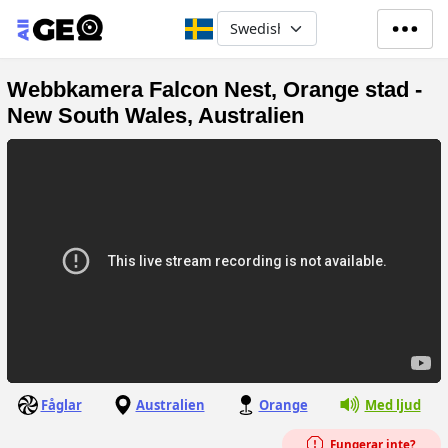
Hoppa till huvudinnehåll
Select your language
Webbkamera Falcon Nest, Orange stad -
New South Wales, Australien
Fåglar
Australien
Orange
Med ljud
Fungerar inte?