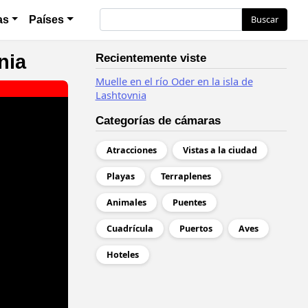
Buscar
Buscar
as
Países
nia
Recientemente viste
Muelle en el río Oder en la isla de
Lashtovnia
Categorías de cámaras
Atracciones
Vistas a la ciudad
Playas
Terraplenes
Animales
Puentes
Cuadrícula
Puertos
Aves
Hoteles