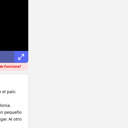
o funciona?
 el país:
lonia.
 un pequeño
gar. Al otro