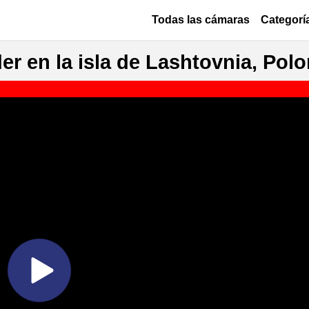
Pasar al contenido principal
Основная навигация
Todas las cámaras
Categorí
r en la isla de Lashtovnia, Polo