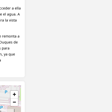
cceder a ella
e el agua. A
a la vista
se remonta a
s Duques de
s para
in, ya que
a
+
−
m