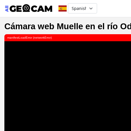
Select your language
Cámara web Muelle en el río Ode
manifestLoadError (networkError)