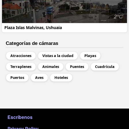
Plaza Islas Malvinas, Ushuaia
Categorías de cámaras
Atracciones
Vistas a la ciudad
Playas
Terraplenes
Animales
Puentes
Cuadrícula
Puertos
Aves
Hoteles
МЕНЮ В ПОДВАЛЕ
Escríbenos
Privacy Policy