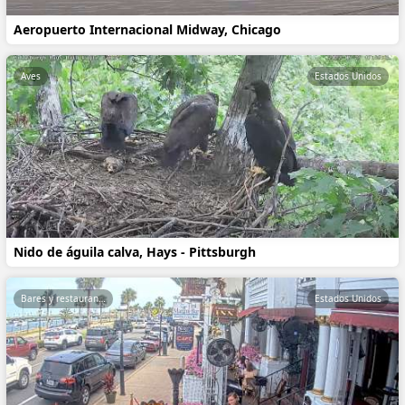
Aeropuerto Internacional Midway, Chicago
Aves
Estados Unidos
Nido de águila calva, Hays - Pittsburgh
Bares y restaurantes
Estados Unidos