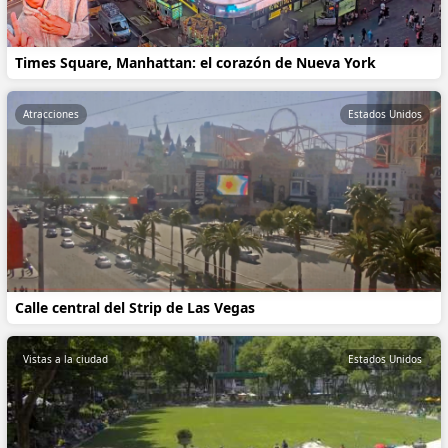
Times Square, Manhattan: el corazón de Nueva York
Atracciones
Estados Unidos
Calle central del Strip de Las Vegas
Vistas a la ciudad
Estados Unidos