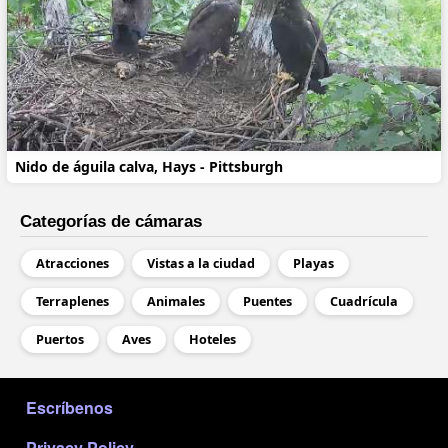
Nido de águila calva, Hays - Pittsburgh
Categorías de cámaras
Atracciones
Vistas a la ciudad
Playas
Terraplenes
Animales
Puentes
Cuadrícula
Puertos
Aves
Hoteles
МЕНЮ В ПОДВАЛЕ
Escríbenos
Privacy Policy