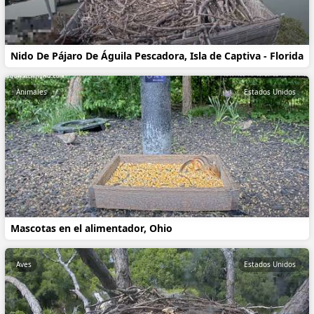
Nido De Pájaro De Águila Pescadora, Isla de Captiva - Florida
Animales
Estados Unidos
Mascotas en el alimentador, Ohio
Aves
Estados Unidos