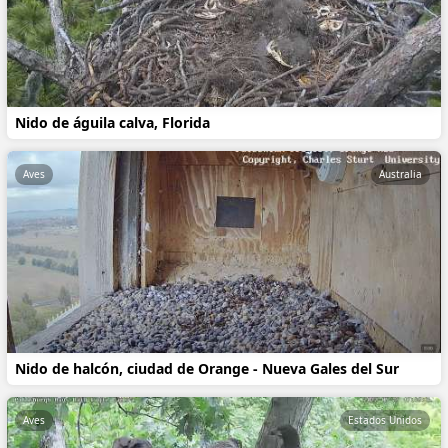
Nido de águila calva, Florida
Aves
Australia
Nido de halcón, ciudad de Orange - Nueva Gales del Sur
Aves
Estados Unidos