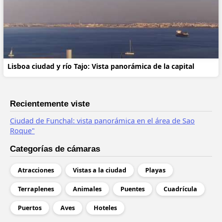
Lisboa ciudad y río Tajo: Vista panorámica de la capital
Recientemente viste
Ciudad de Funchal: vista panorámica en el área de Sao
Roque"
Categorías de cámaras
Atracciones
Vistas a la ciudad
Playas
Terraplenes
Animales
Puentes
Cuadrícula
Puertos
Aves
Hoteles