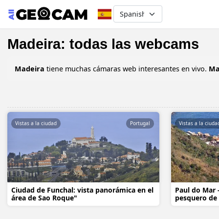
Select your language
Madeira: todas las webcams
Madeira
tiene muchas cámaras web interesantes en vivo.
Ma
Vistas a la ciudad
Portugal
Vistas a la ciuda
Ciudad de Funchal: vista panorámica en el
Paul do Mar 
área de Sao Roque"
pesquero de