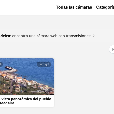
Pasar al contenido principal
Основная навигация
Todas las cámaras
Categorí
deira
: encontró una cámara web con transmisiones:
2
.
d
Portugal
- vista panorámica del pueblo
 Madeira