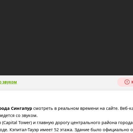
о звуком
Н
орода Сингапур
смотреть в реальном времени на сайте. Веб-к
едется со звуком.
(Capital Tower) и главную дорогу центрального района города
оде. Кэпитал-Тауэр имеет 52 этажа. Здание было официально 