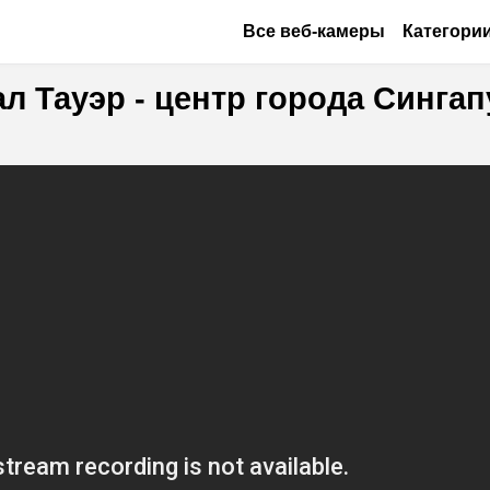
Перейти к основному содерж
Основная навигация
Все веб-камеры
Категори
л Тауэр - центр города Сингап