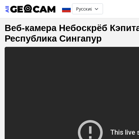
Select your language
Веб-камера Небоскрёб Кэпита
Республика Сингапур