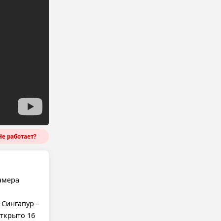
е работает?
амера
 Сингапур –
открыто 16