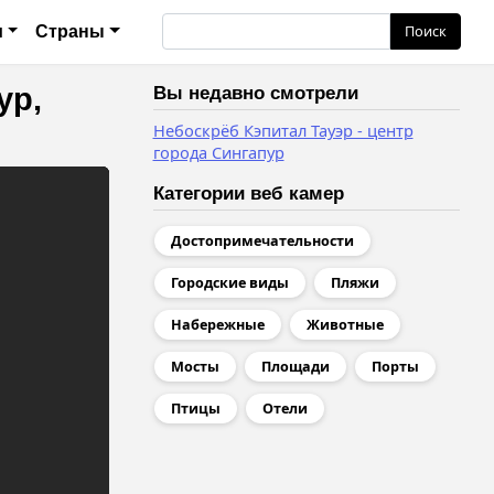
анию
Поиск
Поиск
и
Страны
ур,
Вы недавно смотрели
Небоскрёб Кэпитал Тауэр - центр
города Сингапур
Категории веб камер
Достопримечательности
Городские виды
Пляжи
Набережные
Животные
Мосты
Площади
Порты
Птицы
Отели