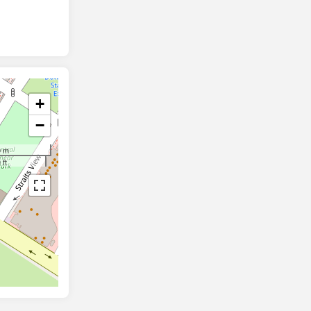
+
−
0 m
 ft