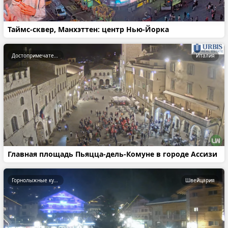
Таймс-сквер, Манхэттен: центр Нью-Йорка
Достопримечательности
Италия
Главная площадь Пьяцца-дель-Комуне в городе Ассизи
Горнолыжные курорты
Швейцария