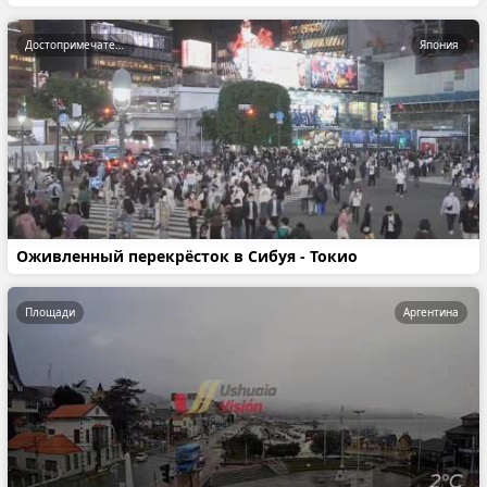
Достопримечательности
Япония
Оживленный перекрёсток в Сибуя - Токио
Площади
Аргентина