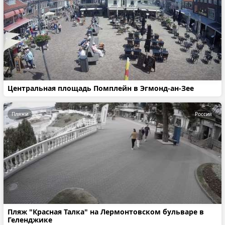
Центральная площадь Помплейн в Эгмонд-ан-Зее
Пляжи
Россия
Пляж "Красная Талка" на Лермонтовском бульваре в
Геленджике