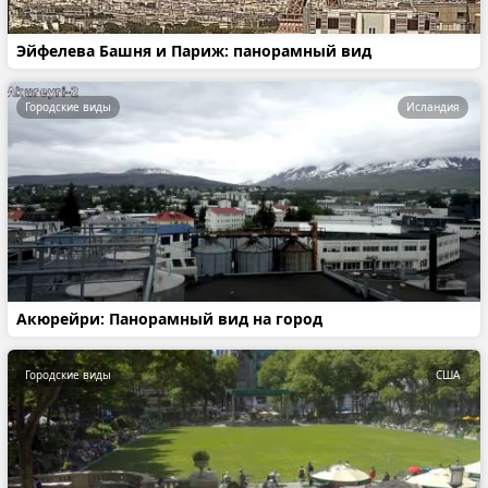
Эйфелева Башня и Париж: панорамный вид
Городские виды
Исландия
Акюрейри: Панорамный вид на город
Городские виды
США