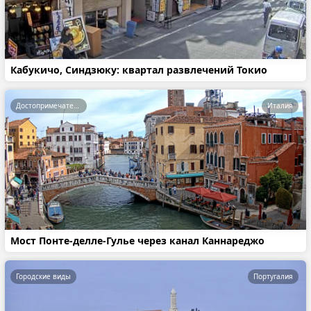
Кабукичо, Синдзюку: квартал развлечений Токио
Достопримечательности
Италия
Мост Понте-делле-Гулье через канал Каннареджо
Городские виды
Португалия