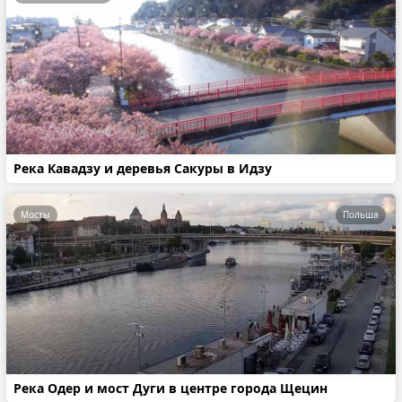
Река Кавадзу и деревья Сакуры в Идзу
Мосты
Польша
Река Одер и мост Дуги в центре города Щецин