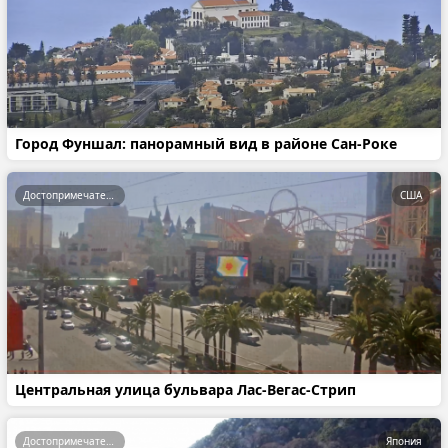
Город Фуншал: панорамный вид в районе Сан-Роке
Достопримечательности
США
Центральная улица бульвара Лас-Вегас-Стрип
Достопримечательности
Япония