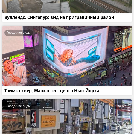
Вудлендс, Сингапур: вид на приграничный район
Городские виды
США
Таймс-сквер, Манхэттен: центр Нью-Йорка
Городские виды
Япония