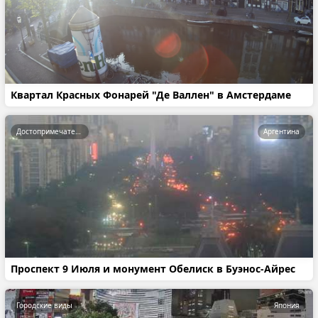
Квартал Красных Фонарей "Де Валлен" в Амстердаме
Достопримечательности
Аргентина
Проспект 9 Июля и монумент Обелиск в Буэнос-Айрес
Городские виды
Япония