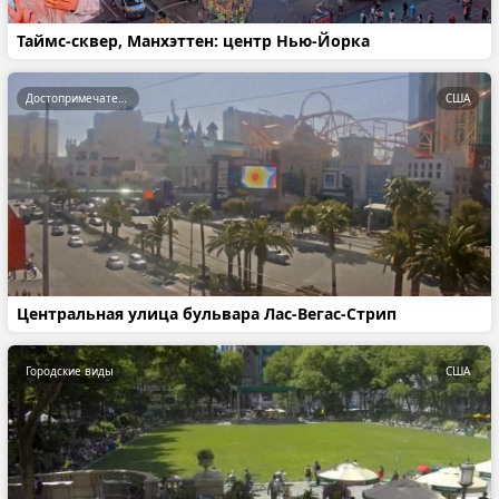
Таймс-сквер, Манхэттен: центр Нью-Йорка
Достопримечательности
США
Центральная улица бульвара Лас-Вегас-Стрип
Городские виды
США