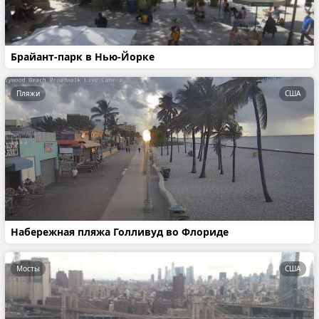
Брайант-парк в Нью-Йорке
Пляжи
США
Набережная пляжа Голливуд во Флориде
Мосты
США