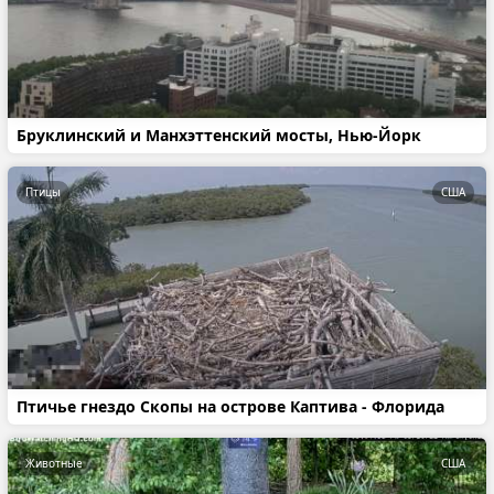
Бруклинский и Манхэттенский мосты, Нью-Йорк
Птицы
США
Птичье гнездо Скопы на острове Каптива - Флорида
Животные
США