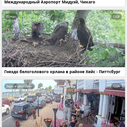
Международный Аэропорт Мидуэй, Чикаго
Птицы
США
Гнездо белоголового орлана в районе Хейс - Питтсбург
Бары и рестораны
США