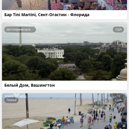
Бар Tini Martini, Сент-Огастин - Флорида
Достопримечательности
США
Белый Дом, Вашингтон
Пляжи
США