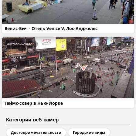
Венис-Бич - Отель Venice V, Лос-Анджелес
Достопримечательности
США
Таймс-сквер в Нью-Йорке
Категории веб камер
Достопримечательности
Городские виды