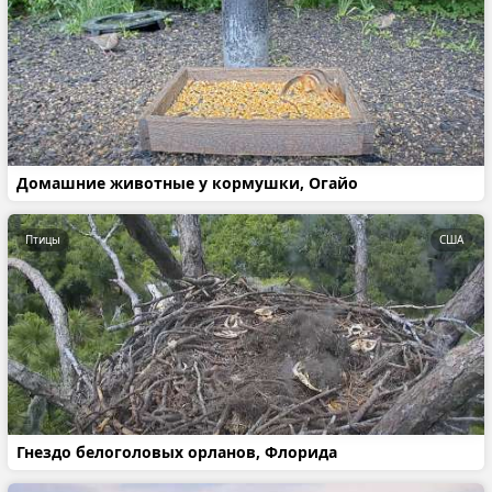
Домашние животные у кормушки, Огайо
Птицы
США
Гнездо белоголовых орланов, Флорида