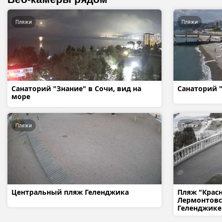
Пляжи
Пляжи
Санаторий "Знание" в Сочи, вид на
Санаторий "
море
Пляжи
Пляжи
Центральный пляж Геленджика
Пляж "Красн
Лермонтовс
Геленджике