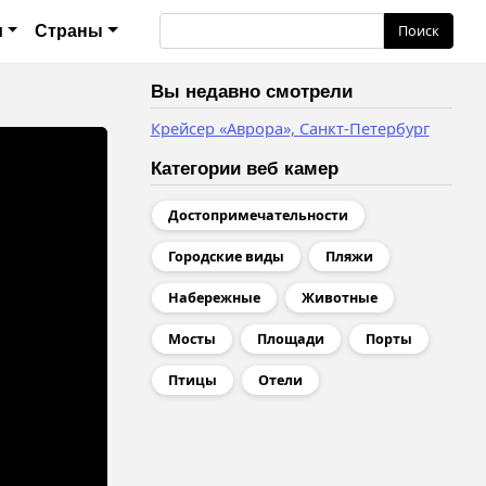
анию
Поиск
Поиск
и
Страны
Вы недавно смотрели
Крейсер «Аврора», Санкт-Петербург
Категории веб камер
Достопримечательности
Городские виды
Пляжи
Набережные
Животные
Мосты
Площади
Порты
Птицы
Отели