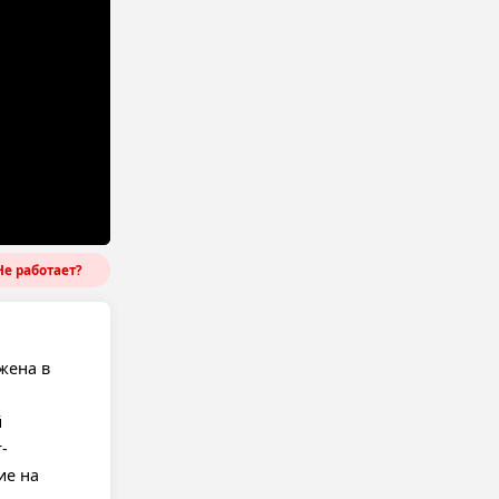
е работает?
жена в
й
-
ие на