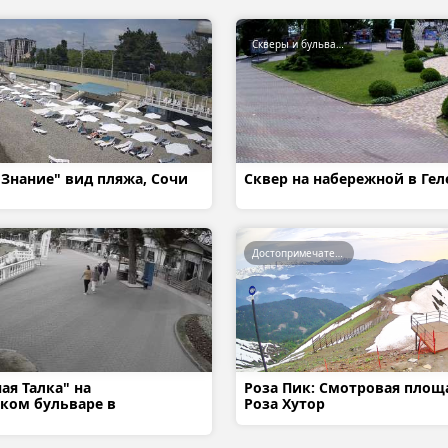
Скверы и бульвары
Знание" вид пляжа, Сочи
Сквер на набережной в Ге
Достопримечательности
ая Талка" на
Роза Пик: Смотровая площа
ком бульваре в
Роза Хутор