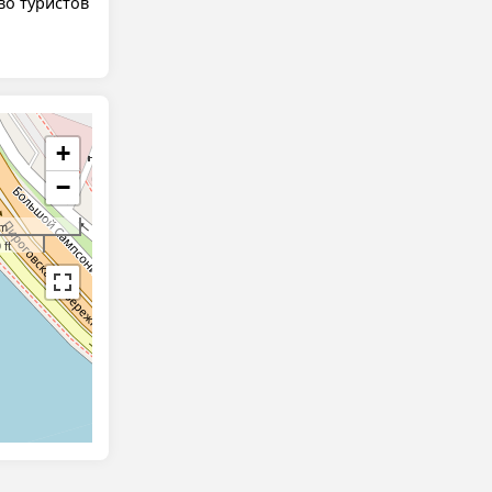
во туристов
+
−
 m
 ft