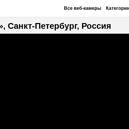
Перейти к основному содерж
Основная навигация
Все веб-камеры
Категори
, Санкт-Петербург, Россия