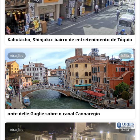
Kabukicho, Shinjuku: bairro de entretenimento de Tóquio
Atrações
Itália
onte delle Guglie sobre o canal Cannaregio
Atrações
Itália