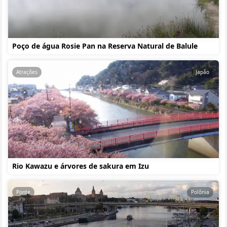
Poço de água Rosie Pan na Reserva Natural de Balule
Atrações
Japão
Rio Kawazu e árvores de sakura em Izu
Ponte
Polônia