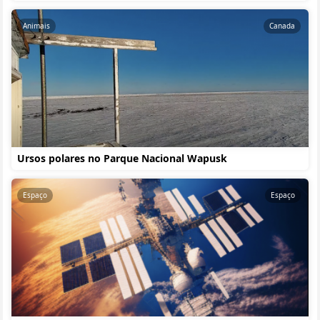
Animais
Canada
Ursos polares no Parque Nacional Wapusk
Espaço
Espaço