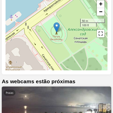
+
−
50 m
100 ft
As webcams estão próximas
Praias