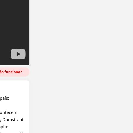
o funciona?
país:
contecem
s, Damstraat
plo: