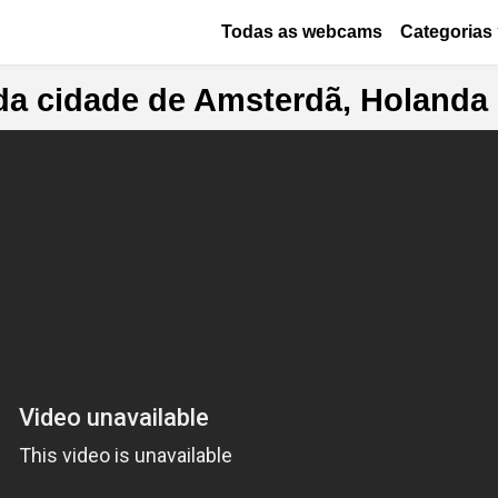
Passar para o conteúdo principa
Основная навигация
Todas as webcams
Categorias
a cidade de Amsterdã, Holanda