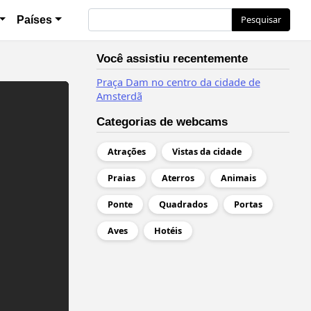
l
Pesquisar
Pesquisar
Países
Você assistiu recentemente
Praça Dam no centro da cidade de
Amsterdã
Categorias de webcams
Atrações
Vistas da cidade
Praias
Aterros
Animais
Ponte
Quadrados
Portas
Aves
Hotéis