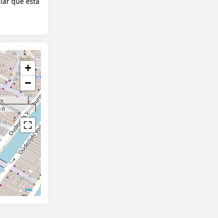
lar que está
+
−
 m
 ft