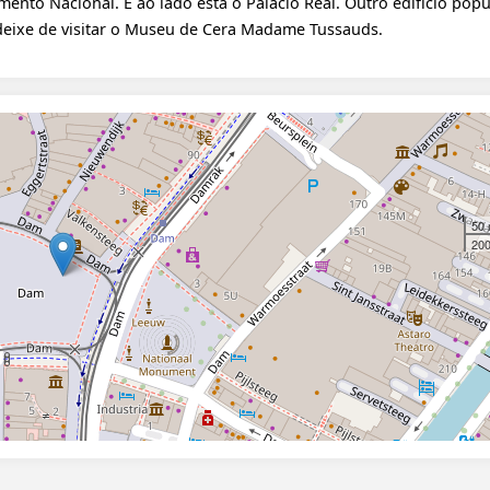
ento Nacional. E ao lado está o Palácio Real. Outro edifício popu
 deixe de visitar o Museu de Cera Madame Tussauds.
50
200