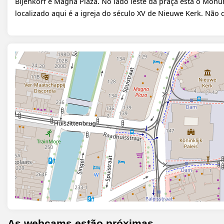
Bijenkorf e Magna Plaza. No lado leste da praça está o Monum
localizado aqui é a igreja do século XV de Nieuwe Kerk. Não
As webcams estão próximas