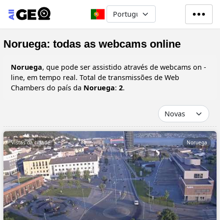
Passar para o conteúdo principa
Select your language
Noruega: todas as webcams online
Noruega
, que pode ser assistido através de webcams on -
line, em tempo real. Total de transmissões de Web
Chambers do país da
Noruega
:
2
.
Vistas da cidade
Noruega