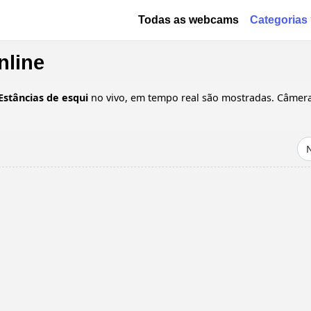
Passar para o conteúdo principa
Основная навигация
Todas as webcams
Categorias
nline
Estâncias de esqui
no vivo, em tempo real são mostradas. Câmera