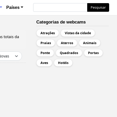
l
Pesquisar
Pesquisar
Países
Categorias de webcams
Atrações
Vistas da cidade
s totais da
Praias
Aterros
Animais
Ponte
Quadrados
Portas
Aves
Hotéis