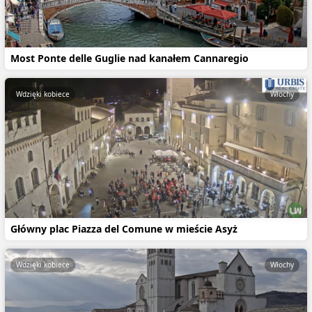
Most Ponte delle Guglie nad kanałem Cannaregio
Wdzięki kobiece
Włochy
Główny plac Piazza del Comune w mieście Asyż
Wdzięki kobiece
Włochy