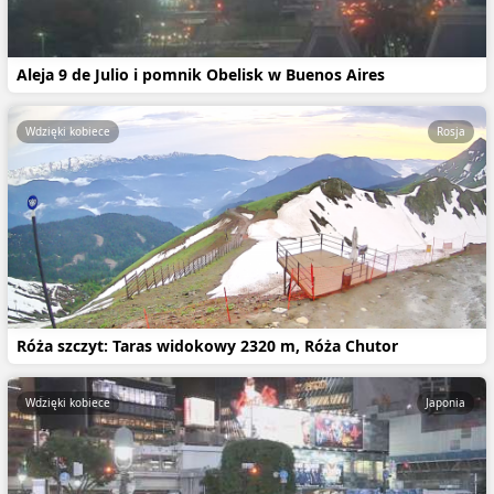
Aleja 9 de Julio i pomnik Obelisk w Buenos Aires
Wdzięki kobiece
Rosja
Róża szczyt: Taras widokowy 2320 m, Róża Chutor
Wdzięki kobiece
Japonia