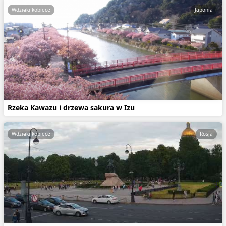
Wdzięki kobiece
Japonia
Rzeka Kawazu i drzewa sakura w Izu
Wdzięki kobiece
Rosja