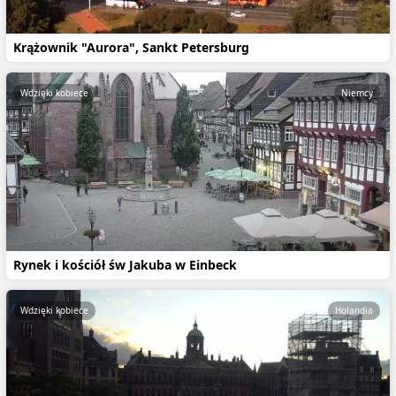
Krążownik "Aurora", Sankt Petersburg
Wdzięki kobiece
Niemcy
Rynek i kościół św Jakuba w Einbeck
Wdzięki kobiece
Holandia