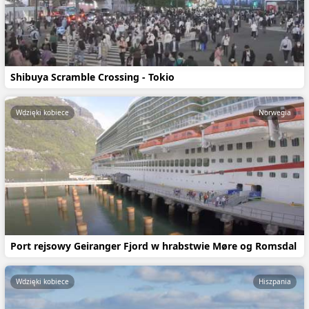
Shibuya Scramble Crossing - Tokio
Wdzięki kobiece
Norwegia
Port rejsowy Geiranger Fjord w hrabstwie Møre og Romsdal
Wdzięki kobiece
Hiszpania