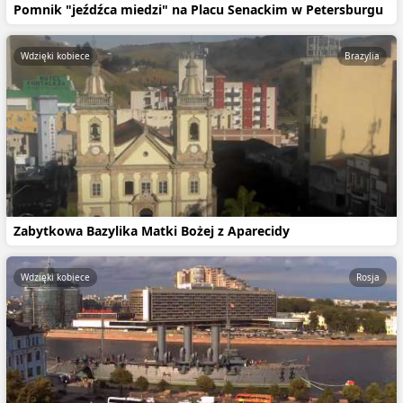
Pomnik "jeźdźca miedzi" na Placu Senackim w Petersburgu
Wdzięki kobiece
Brazylia
Zabytkowa Bazylika Matki Bożej z Aparecidy
Wdzięki kobiece
Rosja