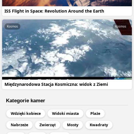
ISS Flight in Space: Revolution Around the Earth
Kosmos
Kosmos
Międzynarodowa Stacja Kosmiczna: widok z Ziemi
Kategorie kamer
Wdzięki kobiece
Widoki miasta
Plaże
Nabrzeże
Zwierząt
Mosty
Kwadraty