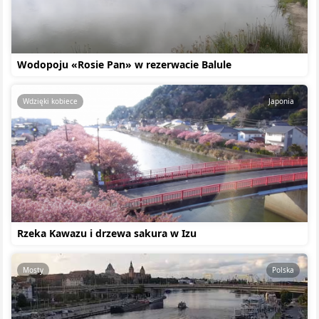
Wodopoju «Rosie Pan» w rezerwacie Balule
Wdzięki kobiece
Japonia
Rzeka Kawazu i drzewa sakura w Izu
Mosty
Polska