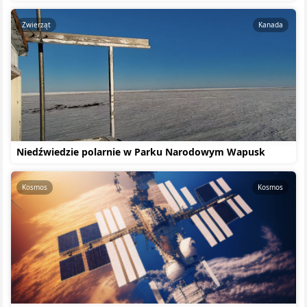
Zwierząt
Kanada
Niedźwiedzie polarnie w Parku Narodowym Wapusk
Kosmos
Kosmos