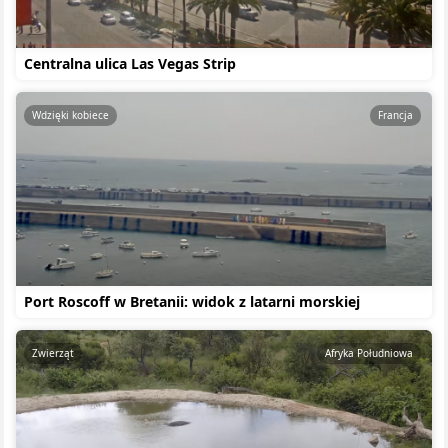
Centralna ulica Las Vegas Strip
Wdzięki kobiece
Francja
Port Roscoff w Bretanii: widok z latarni morskiej
Zwierząt
Afryka Południowa