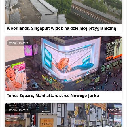
Woodlands, Singapur: widok na dzielnicę przygraniczną
Widoki miasta
USA
Times Square, Manhattan: serce Nowego Jorku
Widoki miasta
Japonia