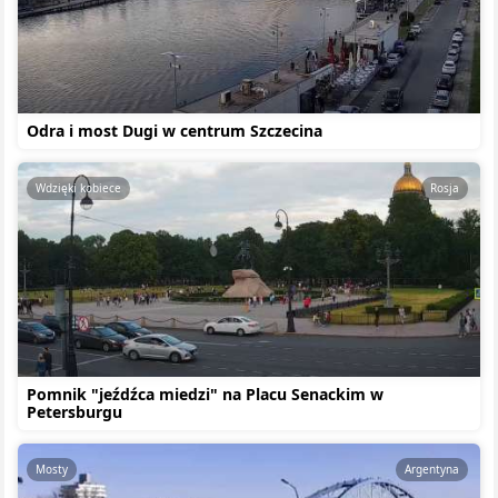
Odra i most Dugi w centrum Szczecina
Wdzięki kobiece
Rosja
Pomnik "jeźdźca miedzi" na Placu Senackim w
Petersburgu
Mosty
Argentyna