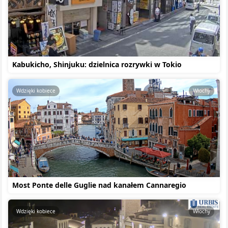
Kabukicho, Shinjuku: dzielnica rozrywki w Tokio
Wdzięki kobiece
Włochy
Most Ponte delle Guglie nad kanałem Cannaregio
Wdzięki kobiece
Włochy