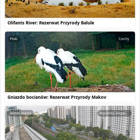
Olifants River: Rezerwat Przyrody Balule
Ptaki
Czechy
Gniazdo bocianów: Rezerwat Przyrody Makov
Widoki miasta
Republika Singapuru