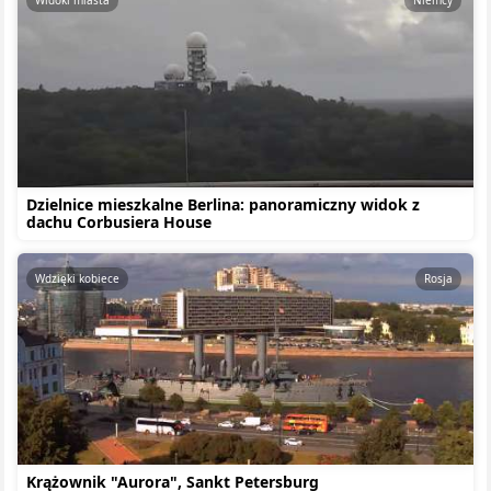
Widoki miasta
Niemcy
Dzielnice mieszkalne Berlina: panoramiczny widok z
dachu Corbusiera House
Wdzięki kobiece
Rosja
Krążownik "Aurora", Sankt Petersburg