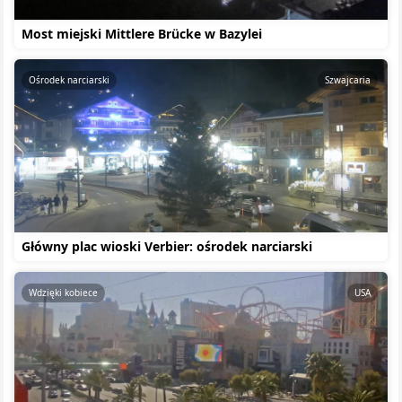
Most miejski Mittlere Brücke w Bazylei
Ośrodek narciarski
Szwajcaria
Główny plac wioski Verbier: ośrodek narciarski
Wdzięki kobiece
USA