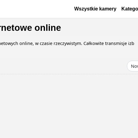
Przejdź do treści
Основная навигаци
Wszystkie kamery
Katego
rnetowe online
towych online, w czasie rzeczywistym. Całkowite transmisje izb