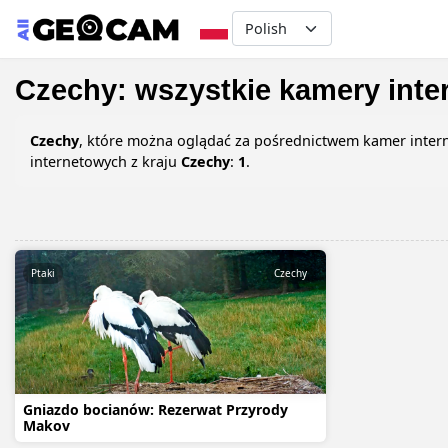
Select your language
Czechy: wszystkie kamery inte
Czechy
, które można oglądać za pośrednictwem kamer interne
internetowych z kraju
Czechy
:
1
.
Ptaki
Czechy
Gniazdo bocianów: Rezerwat Przyrody
Makov