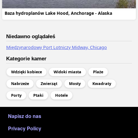
Baza hydroplanów Lake Hood, Anchorage - Alaska
Niedawno oglądałeś
Międzynarodowy Port Lotniczy Midway, Chicago
Kategorie kamer
Wdzięki kobiece
Widoki miasta
Plaże
Nabrzeże
Zwierząt
Mosty
Kwadraty
Porty
Ptaki
Hotele
МЕНЮ В ПОДВАЛЕ
Napisz do nas
Privacy Policy