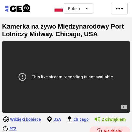
Przejdź do treści
Select your language
Kamerka na żywo Międzynarodowy Port
Lotniczy Midway, Chicago, USA
Wdzięki kobiece
USA
Chicago
Z dźwiękiem
PTZ
Nie działa?