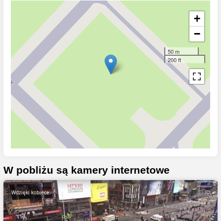
+
−
50 m
200 ft
W pobliżu są kamery internetowe
Wdzięki kobiece