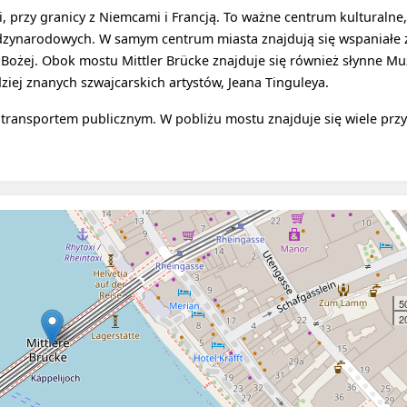
, przy granicy z Niemcami i Francją. To ważne centrum kulturalne,
iędzynarodowych. W samym centrum miasta znajdują się wspaniałe z
tki Bożej. Obok mostu Mittler Brücke znajduje się również słynne 
iej znanych szwajcarskich artystów, Jeana Tinguleya.
 transportem publicznym. W pobliżu mostu znajduje się wiele prz
5
20