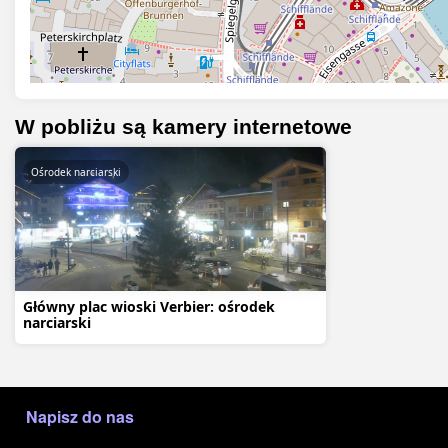
W pobliżu są kamery internetowe
Ośrodek narciarski
Główny plac wioski Verbier: ośrodek
narciarski
МЕНЮ В ПОДВАЛЕ
Napisz do nas