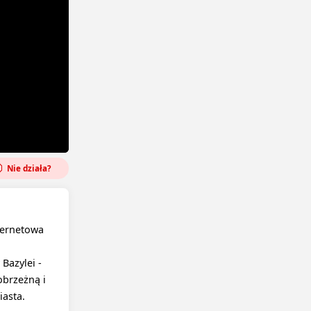
Nie działa?
ternetowa
Bazylei -
obrzeżną i
iasta.