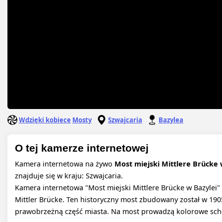
Wdzięki kobiece
Mosty
Szwajcaria
Bazylea
O tej kamerze internetowej
Kamera internetowa na żywo
Most miejski Mittlere Brücke 
znajduje się w kraju: Szwajcaria.
Kamera internetowa "Most miejski Mittlere Brücke w Bazylei"
Mittler Brücke. Ten historyczny most zbudowany został w 1905
prawobrzeżną część miasta. Na most prowadzą kolorowe schody