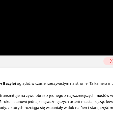
w Bazylei
oglądać w czasie rzeczywistym na stronie. Ta kamera in
 transmituje na żywo obraz z jednego z najważniejszych mostów w 
 roku i stanowi jedną z najważniejszych arterii miasta, łącząc lew
, z których rozciąga się wspaniały widok na Ren i starą część m