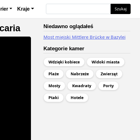
я
Szukaj
Szukaj
rier
Kraje
caria
Niedawno oglądałeś
Most miejski Mittlere Brücke w Bazylei
Kategorie kamer
Wdzięki kobiece
Widoki miasta
Plaże
Nabrzeże
Zwierząt
Mosty
Kwadraty
Porty
Ptaki
Hotele