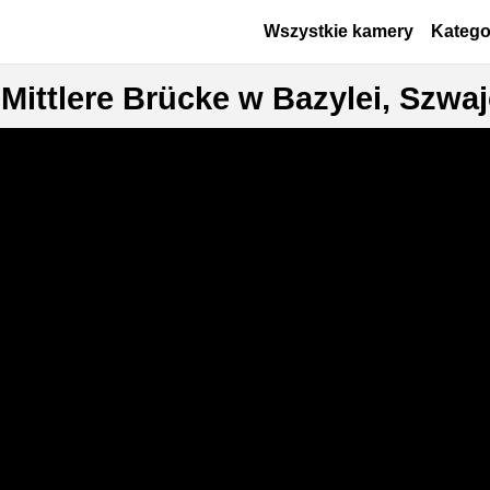
Przejdź do treści
Основная навигаци
Wszystkie kamery
Katego
ittlere Brücke w Bazylei, Szwaj