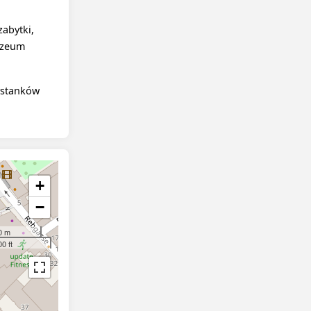
abytki,
Muzeum
ystanków
+
−
0 m
0 ft