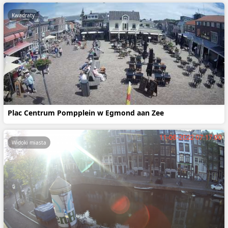
Kwadraty
Plac Centrum Pompplein w Egmond aan Zee
Widoki miasta