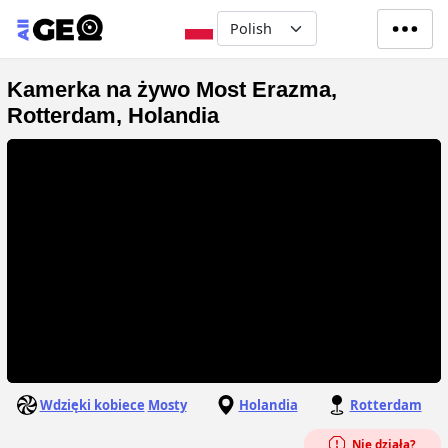
Przejdź do treści
Select your language
Kamerka na żywo Most Erazma,
Rotterdam, Holandia
Wdzięki kobiece
Mosty
Holandia
Rotterdam
Nie działa?