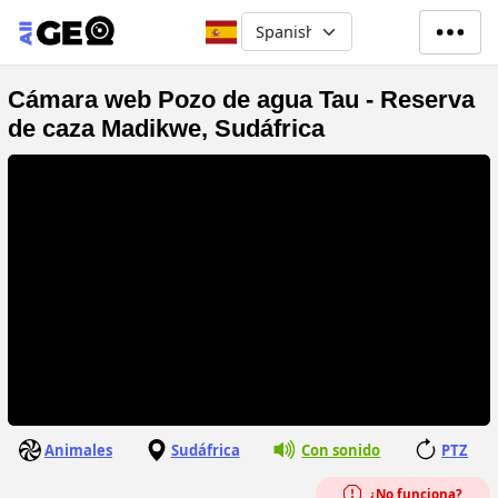
Pasar al contenido principal
Select your language
Cámara web Pozo de agua Tau - Reserva
de caza Madikwe, Sudáfrica
Animales
Sudáfrica
Con sonido
PTZ
¿No funciona?