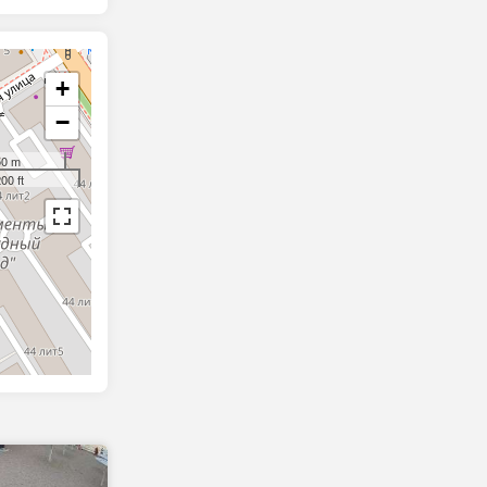
+
−
50 m
00 ft