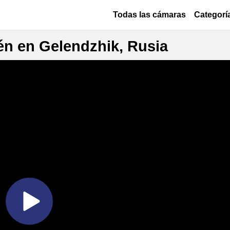
Pasar al contenido principal
Основная навигация
Todas las cámaras
Categorí
én en Gelendzhik, Rusia