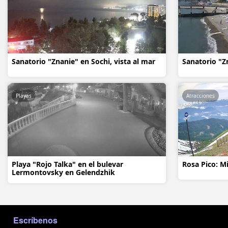
Sanatorio "Znanie" en Sochi, vista al mar
Sanatorio "Zn
Playas
Atracciones
Playa "Rojo Talka" en el bulevar
Rosa Pico: M
Lermontovsky en Gelendzhik
МЕНЮ В ПОДВАЛЕ
Escríbenos