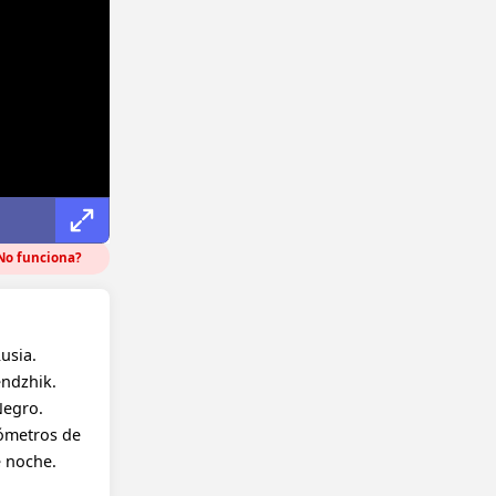
o funciona?
usia.
endzhik.
Negro.
lómetros de
e noche.