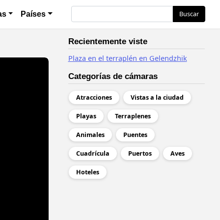
Buscar
Buscar
as
Países
Recientemente viste
Plaza en el terraplén en Gelendzhik
Categorías de cámaras
Atracciones
Vistas a la ciudad
Playas
Terraplenes
Animales
Puentes
Cuadrícula
Puertos
Aves
Hoteles