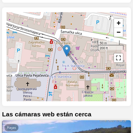
+
−
50 m
200 ft
Las cámaras web están cerca
Playas