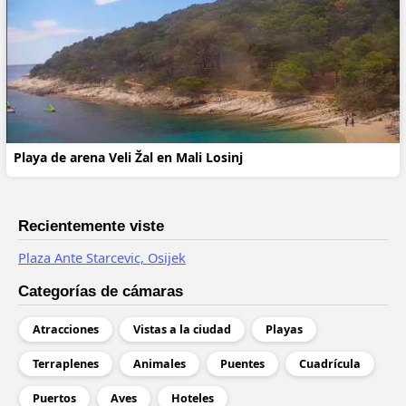
Playa de arena Veli Žal en Mali Losinj
Recientemente viste
Plaza Ante Starcevic, Osijek
Categorías de cámaras
Atracciones
Vistas a la ciudad
Playas
Terraplenes
Animales
Puentes
Cuadrícula
Puertos
Aves
Hoteles