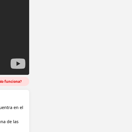
o funciona?
uentra en el
una de las