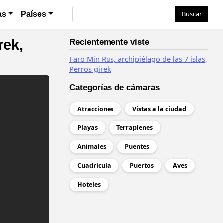
Buscar
Buscar
as
Países
rek,
Recientemente viste
Faro Min Rus, archipiélago de las 7 islas,
Perros girek
Categorías de cámaras
Atracciones
Vistas a la ciudad
Playas
Terraplenes
Animales
Puentes
Cuadrícula
Puertos
Aves
Hoteles