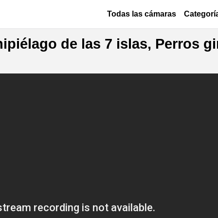
Pasar al contenido principal
Основная навигация
Todas las cámaras
Categorí
iélago de las 7 islas, Perros gi