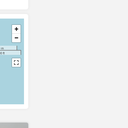
+
−
0 m
0 ft