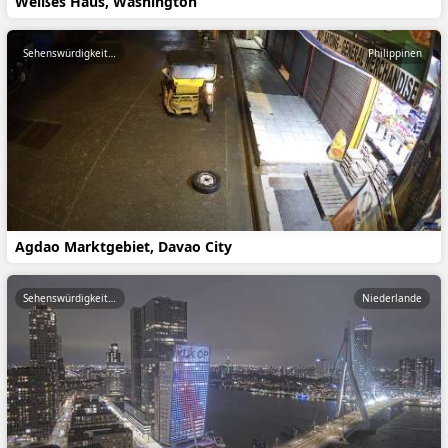
Weißes Haus, Washington
Sehenswürdigkeiten
Philippinen
Agdao Marktgebiet, Davao City
Sehenswürdigkeiten
Niederlande