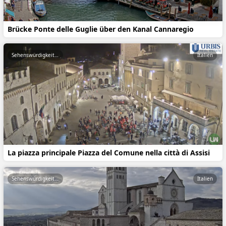
Brücke Ponte delle Guglie über den Kanal Cannaregio
Sehenswürdigkeiten
Italien
La piazza principale Piazza del Comune nella città di Assisi
Sehenswürdigkeiten
Italien