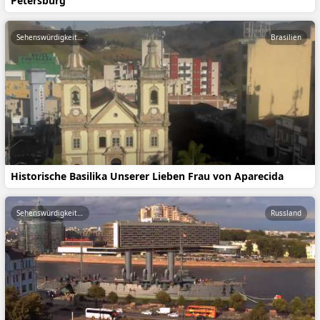
Petersburg
Sehenswürdigkeiten
Brasilien
Historische Basilika Unserer Lieben Frau von Aparecida
Sehenswürdigkeiten
Russland