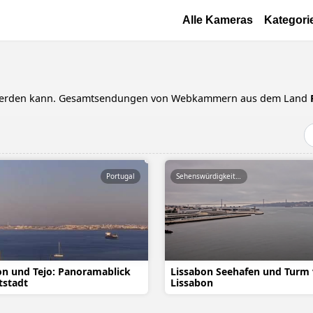
Direkt zum Inhalt
Основная навигац
Alle Kameras
Kategori
et werden kann. Gesamtsendungen von Webkammern aus dem Land
Portugal
Sehenswürdigkeiten
on und Tejo: Panoramablick
Lissabon Seehafen und Turm
tstadt
Lissabon