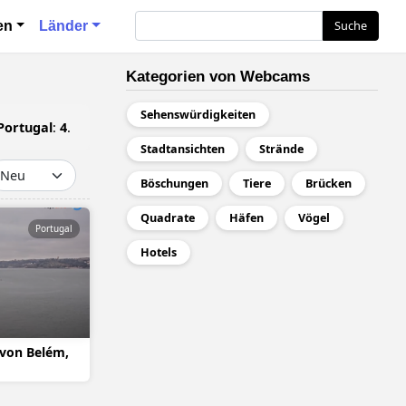
ия
Suche
Suche
en
Länder
Kategorien von Webcams
Sehenswürdigkeiten
Portugal
:
4
.
Stadtansichten
Strände
Böschungen
Tiere
Brücken
Quadrate
Häfen
Vögel
Portugal
Hotels
 von Belém,