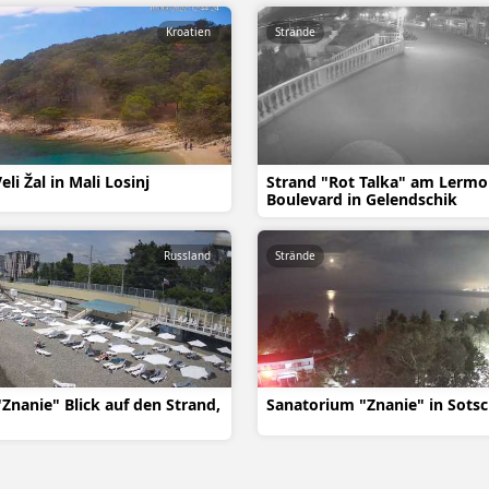
Kroatien
Strände
li Žal in Mali Losinj
Strand "Rot Talka" am Lerm
Boulevard in Gelendschik
Russland
Strände
Znanie" Blick auf den Strand,
Sanatorium "Znanie" in Sotsc