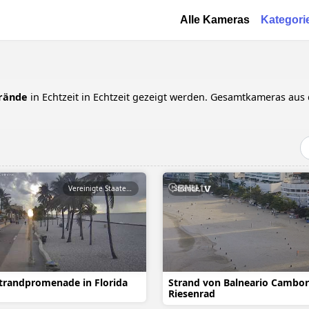
Direkt zum Inhalt
Основная навигац
Alle Kameras
Kategori
rände
in Echtzeit in Echtzeit gezeigt werden. Gesamtkameras aus 
Vereinigte Staaten von Amerika
Strände
trandpromenade in Florida
Strand von Balneario Cambor
Riesenrad