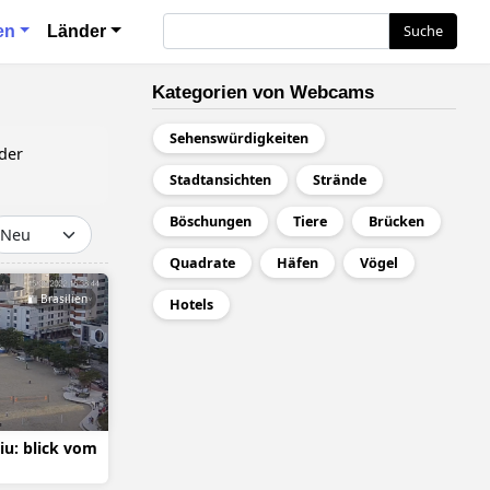
ия
Suche
Suche
en
Länder
Kategorien von Webcams
Sehenswürdigkeiten
der
Stadtansichten
Strände
Böschungen
Tiere
Brücken
Quadrate
Häfen
Vögel
Brasilien
Hotels
iu: blick vom