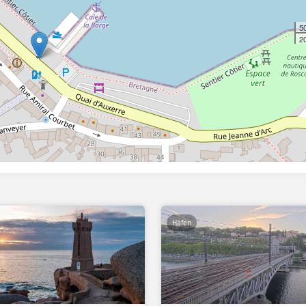
5
20
Häfen