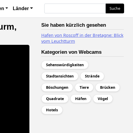
ия
Suche
Suche
en
Länder
urm,
Sie haben kürzlich gesehen
Hafen von Roscoff in der Bretagne: Blick
vom Leuchtturm
Kategorien von Webcams
Sehenswürdigkeiten
Stadtansichten
Strände
Böschungen
Tiere
Brücken
Quadrate
Häfen
Vögel
Hotels