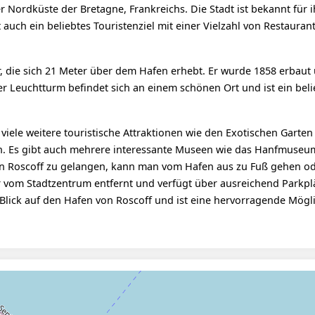
r Nordküste der Bretagne, Frankreichs. Die Stadt ist bekannt für i
st auch ein beliebtes Touristenziel mit einer Vielzahl von Restaurant
, die sich 21 Meter über dem Hafen erhebt. Er wurde 1858 erbaut 
r Leuchtturm befindet sich an einem schönen Ort und ist ein beli
ele weitere touristische Attraktionen wie den Exotischen Garten
ich. Es gibt auch mehrere interessante Museen wie das Hanfmuse
n Roscoff zu gelangen, kann man vom Hafen aus zu Fuß gehen o
r vom Stadtzentrum entfernt und verfügt über ausreichend Parkplä
lick auf den Hafen von Roscoff und ist eine hervorragende Mögli