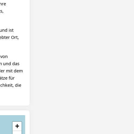
hre
s,
und ist
ebter Ort,
 von
um und das
der mit dem
tze für
chkeit, die
+