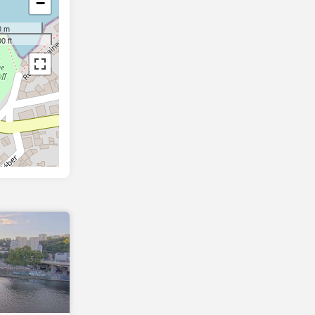
−
0 m
0 ft