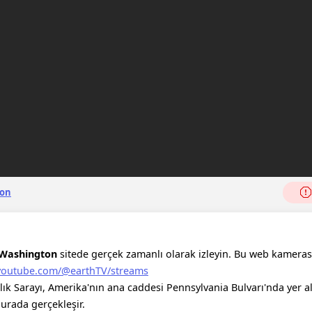
on
 Washington
sitede gerçek zamanlı olarak izleyin. Bu web kameras
.youtube.com/@earthTV/streams
lık Sarayı, Amerika'nın ana caddesi Pennsylvania Bulvarı'nda yer a
burada gerçekleşir.