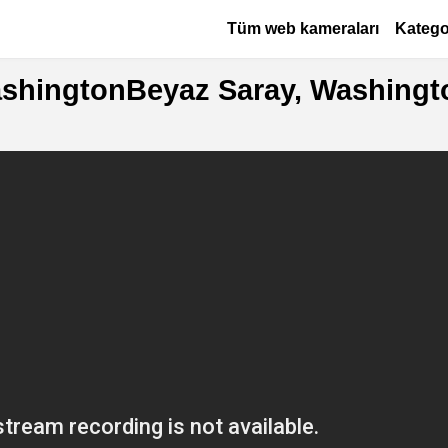
Ana içeriğe atla
Основная навигация
Tüm web kameraları
Katego
shingtonBeyaz Saray, Washingt