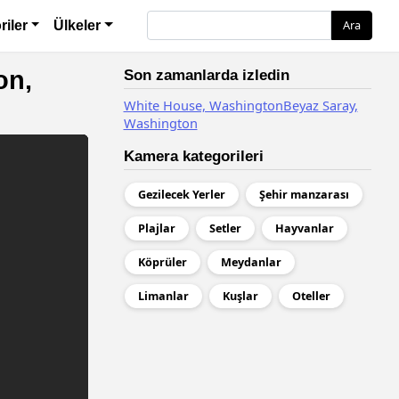
Ara
Ara
riler
Ülkeler
on,
Son zamanlarda izledin
White House, WashingtonBeyaz Saray,
Washington
Kamera kategorileri
Gezilecek Yerler
Şehir manzarası
Plajlar
Setler
Hayvanlar
Köprüler
Meydanlar
Limanlar
Kuşlar
Oteller