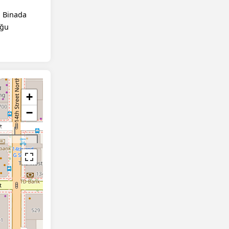
r. Binada
uğu
+
−