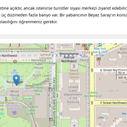
tine açıktır, ancak istenirse turistler siyasi merkezi ziyaret edebili
e üç düzineden fazla banyo var. Bir yabancının Beyaz Saray'ın kon
olasılığını öğrenmeniz gerekir.
50 m
300 ft