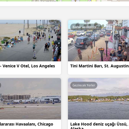
Barlar ve restoranlar
 - Venice V Otel, Los Angeles
Tini Martini Barı, St. Augustin
Gezilecek Yerler
ararası Havaalanı, Chicago
Lake Hood deniz uçağı Üssü,
Alaska