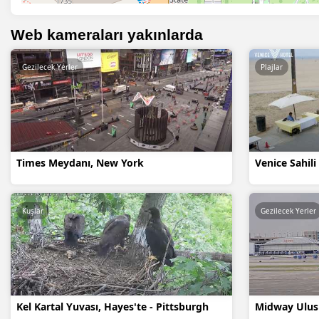
Web kameraları yakınlarda
Gezilecek Yerler
Plajlar
Times Meydanı, New York
Venice Sahili
Kuşlar
Gezilecek Yerler
Kel Kartal Yuvası, Hayes'te - Pittsburgh
Midway Ulusl