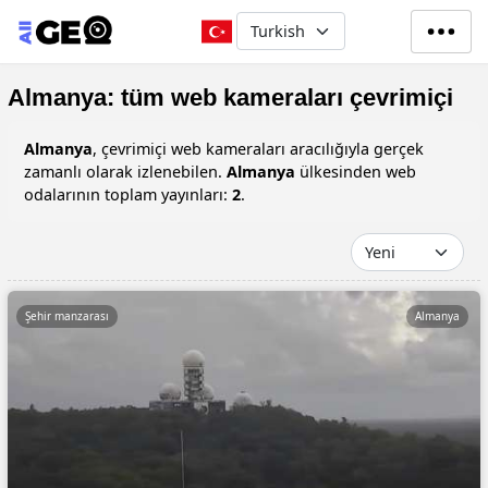
Ana içeriğe atla
Select your language
Almanya: tüm web kameraları çevrimiçi
Almanya
, çevrimiçi web kameraları aracılığıyla gerçek
zamanlı olarak izlenebilen.
Almanya
ülkesinden web
odalarının toplam yayınları:
2
.
Şehir manzarası
Almanya