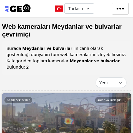
Ana içeriğe atla
Select your language
Web kameraları Meydanlar ve bulvarlar
çevrimiçi
Burada
Meydanlar ve bulvarlar
'ın canlı olarak
gösterildiği dünyanın tüm web kameralarını izleyebilirsiniz.
Kategoriden toplam kameralar
Meydanlar ve bulvarlar
Bulundu:
2
Gezilecek Yerler
Amerika Birleşik Devletleri