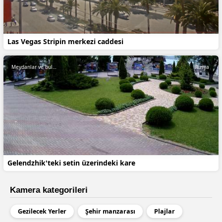
Las Vegas Stripin merkezi caddesi
Meydanlar ve bulvarlar
Rusya
Gelendzhik'teki setin üzerindeki kare
Kamera kategorileri
Gezilecek Yerler
Şehir manzarası
Plajlar