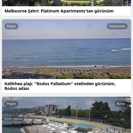
Melbourne Şehri: Platinum Apartments'tan görünüm
Plajlar
Yunanistan
Kallithea plajı: "Rodos Palladium" otelinden görünüm,
Rodos adası
Plajlar
Rusya