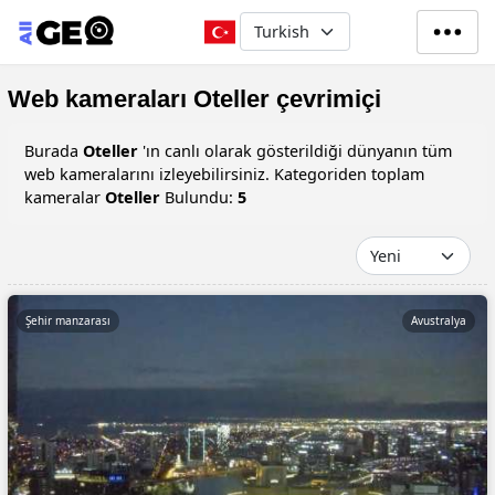
Ana içeriğe atla
Select your language
Web kameraları Oteller çevrimiçi
Burada
Oteller
'ın canlı olarak gösterildiği dünyanın tüm
web kameralarını izleyebilirsiniz. Kategoriden toplam
kameralar
Oteller
Bulundu:
5
Şehir manzarası
Avustralya