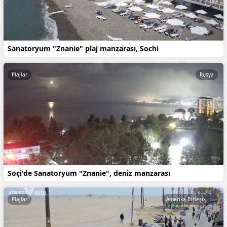
Sanatoryum "Znanie" plaj manzarası, Sochi
Plajlar
Rusya
Soçi'de Sanatoryum "Znanie", deniz manzarası
Plajlar
Amerika Birleşik Devletleri