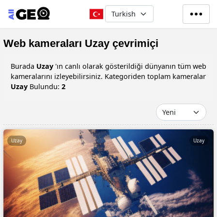
Ana içeriğe atla
Select your language
Web kameraları Uzay çevrimiçi
Burada
Uzay
'ın canlı olarak gösterildiği dünyanın tüm web
kameralarını izleyebilirsiniz. Kategoriden toplam kameralar
Uzay
Bulundu:
2
Uzay
Uzay