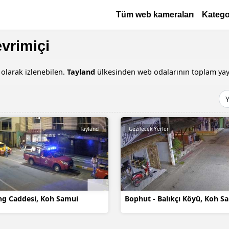
Ana içeriğe atla
Основная навигация
Tüm web kameraları
Katego
vrimiçi
 olarak izlenebilen.
Tayland
ülkesinden web odalarının toplam yay
Tayland
Gezilecek Yerler
g Caddesi, Koh Samui
Bophut - Balıkçı Köyü, Koh S