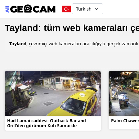
Select your language
Tayland: tüm web kameraları çe
Tayland
, çevrimiçi web kameraları aracılığıyla gerçek zamanlı
Sokaklar
Tayland
Sokaklar
Had Lamai caddesi: Outback Bar and
Palm Chawen
Grill'den görünüm Koh Samui'de