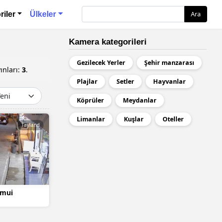
Ara
Ara
riler
Ülkeler
Kamera kategorileri
Gezilecek Yerler
Şehir manzarası
ınları:
3
.
Plajlar
Setler
Hayvanlar
Köprüler
Meydanlar
Limanlar
Kuşlar
Oteller
Tayland
amui