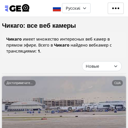
Перейти к основному содерж
Select your language
Чикаго: все веб камеры
Чикаго
имеет множество интересных веб камер в
прямом эфире. Всего в
Чикаго
найдено вебкамер с
трансляциями:
1
.
Достопримечательности
США