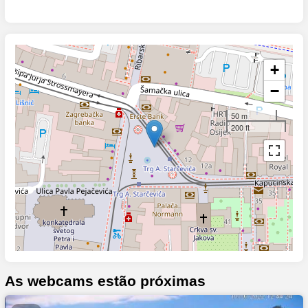
+
−
50 m
200 ft
As webcams estão próximas