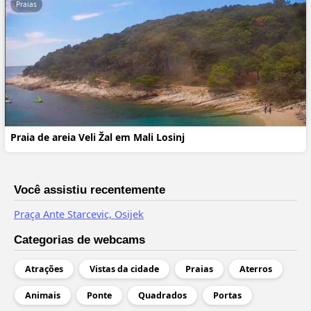
Praias
Praia de areia Veli Žal em Mali Losinj
Você assistiu recentemente
Praça Ante Starcevic, Osijek
Categorias de webcams
Atrações
Vistas da cidade
Praias
Aterros
Animais
Ponte
Quadrados
Portas