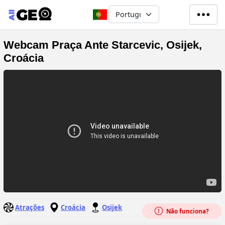
Passar para o conteúdo principa
Select your language
Webcam Praça Ante Starcevic, Osijek,
Croácia
Atrações
Croácia
Osijek
Não funciona?