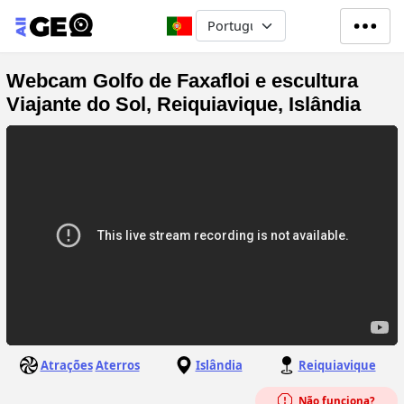
Passar para o conteúdo principa
Select your language
Webcam Golfo de Faxafloi e escultura
Viajante do Sol, Reiquiavique, Islândia
Atrações
Aterros
Islândia
Reiquiavique
Não funciona?