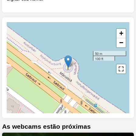
+
−
50 m
100 ft
As webcams estão próximas