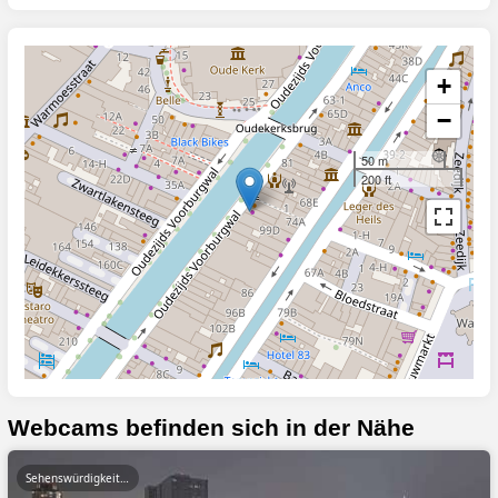
+
−
50 m
200 ft
Webcams befinden sich in der Nähe
Sehenswürdigkeiten